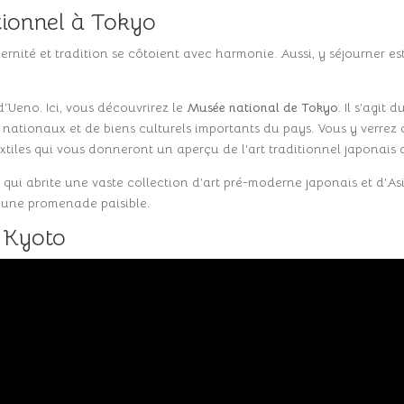
tionnel à Tokyo
ernité et tradition se côtoient avec harmonie. Aussi, y séjourner est
d’Ueno. Ici, vous découvrirez le
Musée national de Tokyo
. Il s’agit
 nationaux et de biens culturels importants du pays. Vous y verrez 
xtiles qui vous donneront un aperçu de l’art traditionnel japonais 
, qui abrite une vaste collection d’art pré-moderne japonais et d’A
r une promenade paisible.
à Kyoto