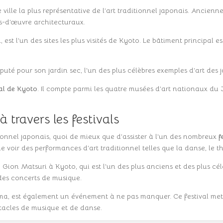
ville la plus représentative de l’art traditionnel japonais. Ancienne
fs-d’œuvre architecturaux.
i, est l’un des sites les plus visités de Kyoto. Le bâtiment principal
uté pour son jardin sec, l’un des plus célèbres exemples d’art des j
al de Kyoto
. Il compte parmi les quatre musées d’art nationaux du
à travers les festivals
ionnel japonais, quoi de mieux que d’assister à l’un des nombreux
f
voir des performances d’art traditionnel telles que la danse, le t
le Gion Matsuri à Kyoto, qui est l’un des plus anciens et des plus c
 des concerts de musique.
ma, est également un événement à ne pas manquer. Ce festival met
tacles de musique et de danse.