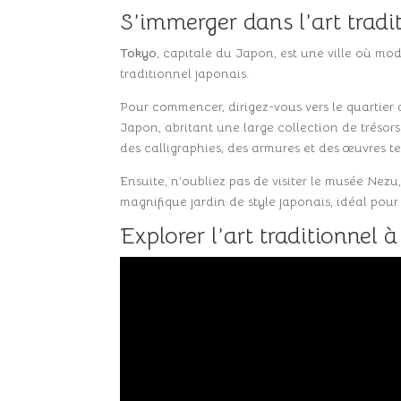
S’immerger dans l’art tradi
Tokyo
, capitale du Japon, est une ville où mod
traditionnel japonais.
Pour commencer, dirigez-vous vers le quartier 
Japon, abritant une large collection de trésors
des calligraphies, des armures et des œuvres te
Ensuite, n’oubliez pas de visiter le musée Nezu
magnifique jardin de style japonais, idéal pou
Explorer l’art traditionnel 