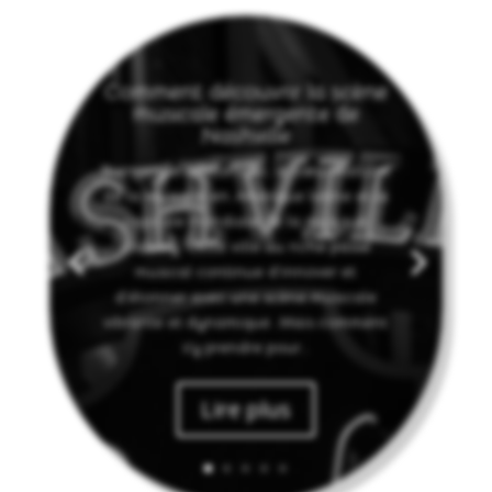
Comment découvrir la scène
musicale émergente de
Nashville
Bienvenue à Nashville, le cœur battant
de la musique en Amérique latine et la
capitale mondiale de la musique
country. Cette ville au riche passé
musical continue d'innover et
d'étonner avec une scène musicale
vibrante et dynamique. Mais comment
s'y prendre pour...
Lire plus